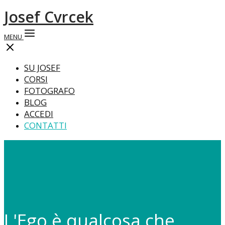
Josef Cvrcek
MENU
SU JOSEF
CORSI
FOTOGRAFO
BLOG
ACCEDI
CONTATTI
L'Ego è qualcosa che